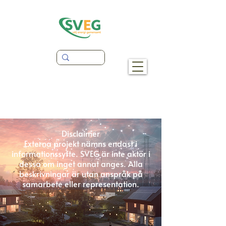
Disclaimer
Externa projekt nämns endast i
informationssyfte. SVEG är inte aktör i
dessa om inget annat anges. Alla
beskrivningar är utan anspråk på
samarbete eller representation.