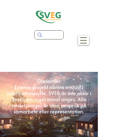
Disclaimer
Externa projekt nämns endast i
informationssyfte. SVEG är inte aktör i
dessa om inget annat anges. Alla
beskrivningar är utan anspråk på
samarbete eller representation.