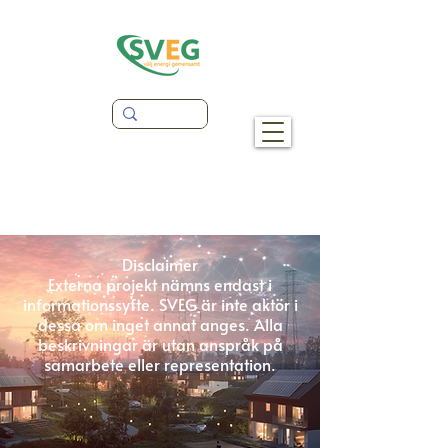
Disclaimer
Externa projekt nämns endast i
informationssyfte. SVEG är inte aktör i
dessa om inget annat anges. Alla
beskrivningar är utan anspråk på
samarbete eller representation.