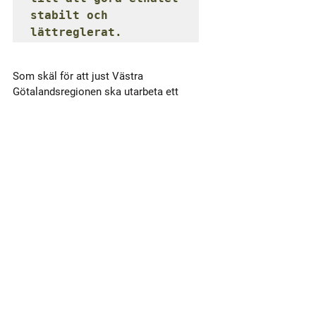
stabilt och 
lättreglerat.
Som skäl för att just Västra 
Götalandsregionen ska utarbeta ett 
stöd till energigemenskaper, menar 
motionärerna att VGR sedan lång tid 
tillbaka framgångsrikt har arbetat för 
att stärka bredbandsutbyggnaden på 
landsbygden genom att stötta lokala 
fiberföreningar som ofta drivs i formen 
av ekonomiska föreningar. 
Energigemenskaper skulle i många fall 
kunna utvecklas från existerande 
fiberföreningar och erfarenheterna från 
den organiseringen kan komma till 
nytta i en sådan utveckling.
Maria Andersson och Aida Karimli kan 