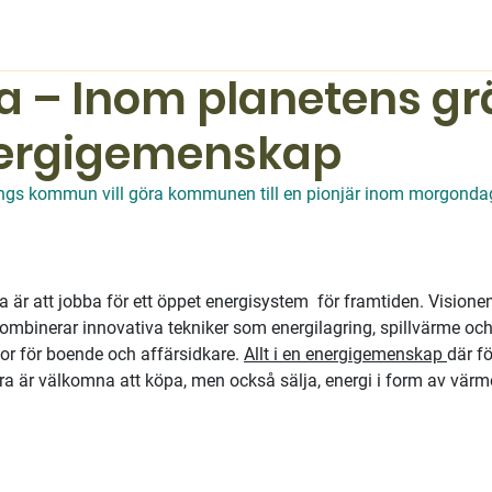
a – Inom planetens gr
ergigemenskap
ngs kommun vill göra kommunen till en pionjär inom morgondag
r att jobba för ett öppet energisystem  för framtiden. Visionen
binerar innovativa tekniker som en­ergilagring, spillvärme och
r för boende och affärsidkare. 
Allt i en energigemenskap
där fö
a är välkomna att köpa, men också sälja, energi i form av värme 