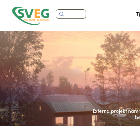
T
Externa projekt nämn
be