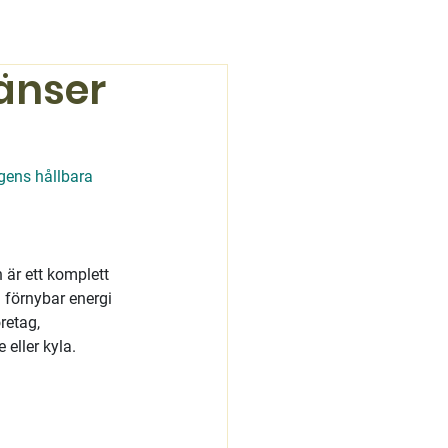
änser
ens hållbara 
 är ett komplett 
 förnybar energi 
retag, 
eller kyla.