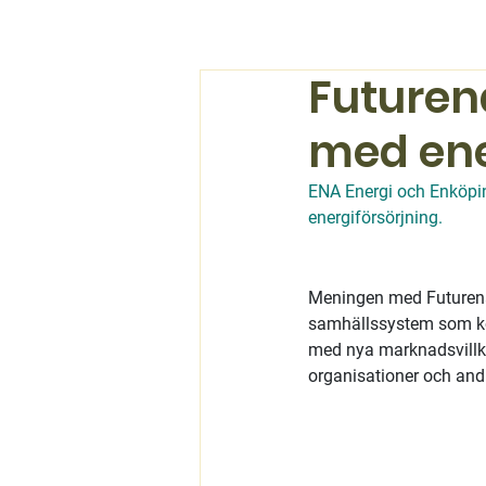
Futuren
med en
ENA Energi och Enköpi
energiförsörjning.
Meningen med Futurena ä
samhällssystem som kom
med nya marknadsvillko
organisationer och andr