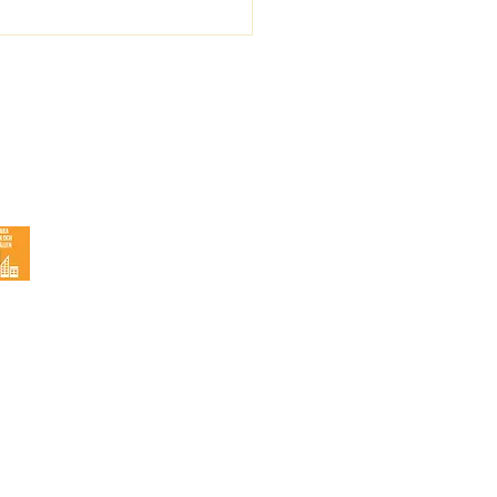
 ekonomiskt stöd för
ärsplan, öppnar 5 maj
Resurser
Energigemenskaper i din kommun
Energinästet
Snabbkurs - kom igång
FAG
erna förbehållna. R&Co.