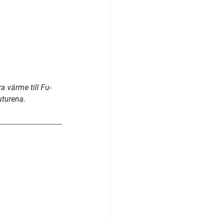
a värme till Fu­
uturena.