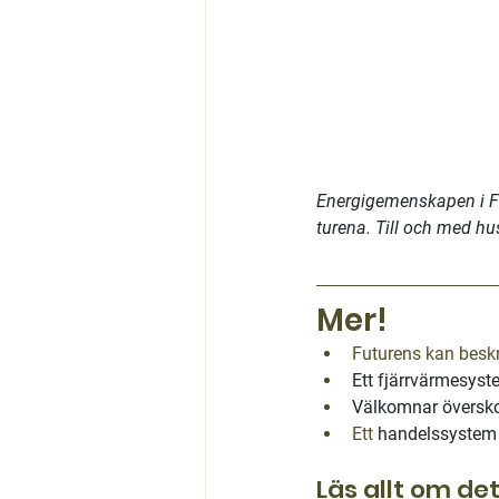
Energigemenskapen i Fut
turena. Till och med h
Mer!
Futurens kan besk
Ett fjärrvärmesyst
Välkomnar överskot
Ett 
handelssystem 
Läs allt om de