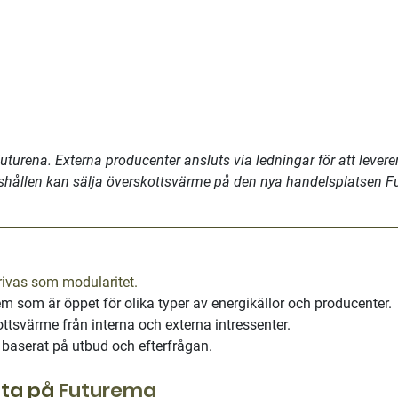
urena. Externa producenter ansluts via ledningar för att leverer
ushållen kan sälja överskottsvärme på den nya handelsplatsen F
rivas som modularitet.
em som är öppet för olika typer av energikällor och producenter.
tsvärme från interna och externa intressenter.
baserat på utbud och efterfrågan. 
tta på 
Futurema 