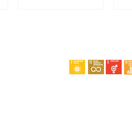
Österrike - En förebild
Sök
aff
Snabblänkar
m arbetar för
a minst en
Tjänster
Medlemskap
Om oss
Kontakt
©2025. Alla rättighet
Dataskyddspolicy