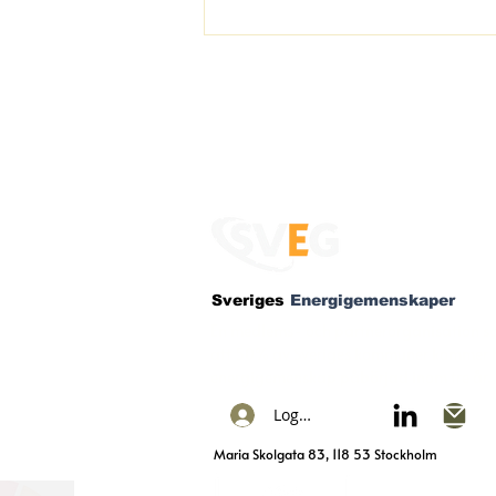
Panel: Frigör potentialen
i EU-finansiering en
Sveriges
Energigemenskaper
konkurrenskraftig
En medlems- och partnerorganisation so
omställning
att 50% av Sveriges kommuner kommer h
energigemenskap påbörjad inom tre år.
Logga in
Maria Skolgata 83, 118 53 Stockholm