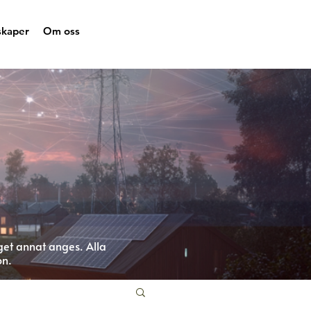
skaper
Om oss
get annat anges. Alla
on.