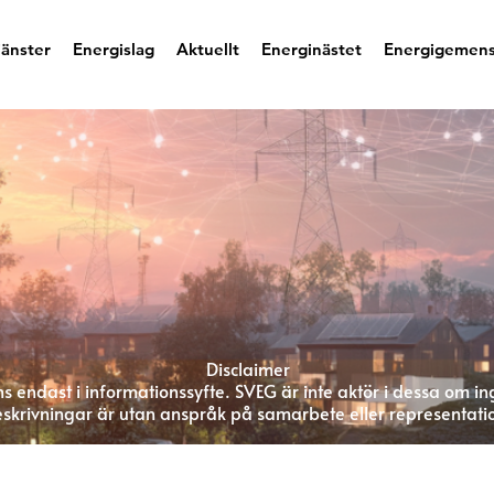
jänster
Energislag
Aktuellt
Energinästet
Energigemen
Disclaimer
s endast i informationssyfte. SVEG är inte aktör i dessa om in
skrivningar är utan anspråk på samarbete eller representati