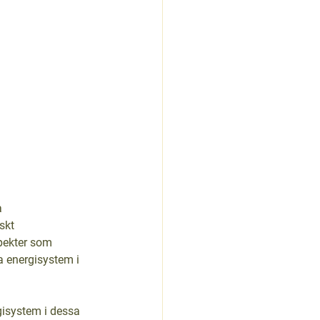
 
skt 
pekter som 
a energisystem i 
gisystem i dessa 