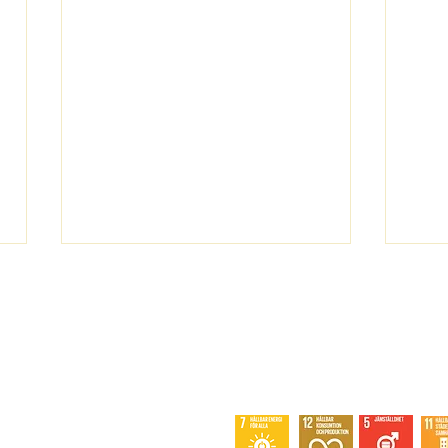
Hur
97 hyresgäster kopplar