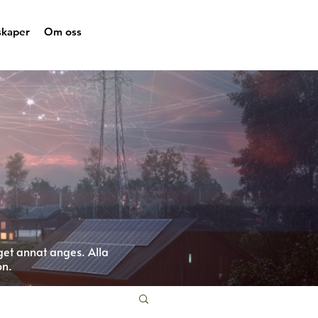
skaper
Om oss
get annat anges. Alla
on.