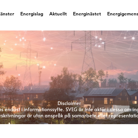
jänster
Energislag
Aktuellt
Energinästet
Energigemen
Disclaimer
s endast i informationssyfte. SVEG är inte aktör i dessa om in
skrivningar är utan anspråk på samarbete eller representati