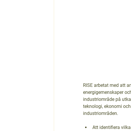
RISE arbetat med att a
energigemenskaper och 
industriområde på utkan
teknologi, ekonomi och 
industriområden. 
Att identifiera vi