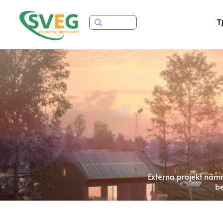
T
Externa projekt nämn
be