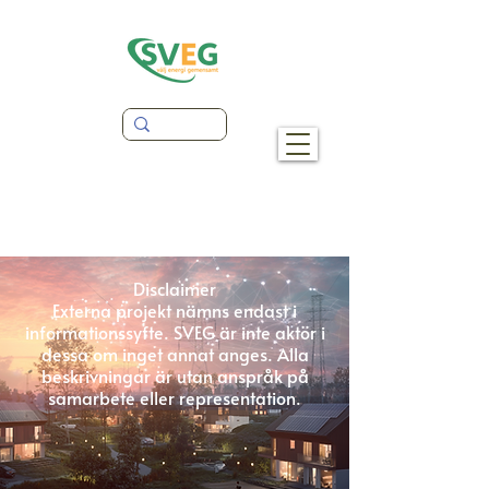
Disclaimer
Externa projekt nämns endast i
informationssyfte. SVEG är inte aktör i
dessa om inget annat anges. Alla
beskrivningar är utan anspråk på
samarbete eller representation.