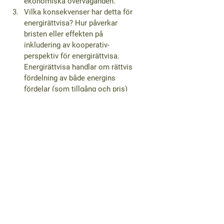
ekonomiska överväganden.
Vilka konsekvenser har detta för 
energirättvisa?
 Hur påverkar 
bristen eller effekten på 
inkludering av kooperativ-
perspektiv för energirättvisa. 
Energi­rättvisa handlar om rättvis 
fördelning av både energins 
fördelar (som tillgång och pris) 
och nackdelar (som 
miljöpåverkan och 
energifattigdom) bland olika 
befolkningsgrupper.
Visa alla
Senaste inlägg