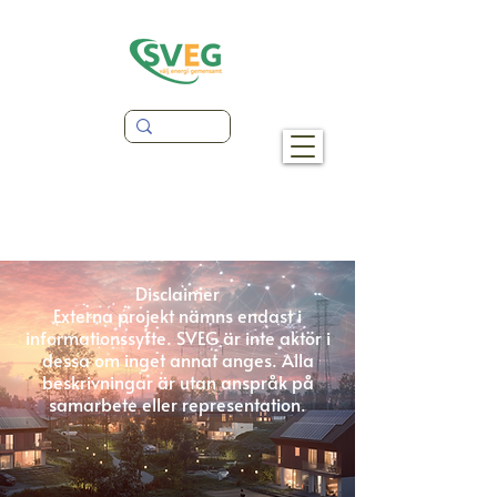
Disclaimer
Externa projekt nämns endast i
informationssyfte. SVEG är inte aktör i
dessa om inget annat anges. Alla
beskrivningar är utan anspråk på
samarbete eller representation.