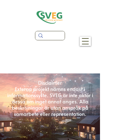
Disclaimer
Externa projekt nämns endast i
informationssyfte. SVEG är inte aktör i
dessa om inget annat anges. Alla
beskrivningar är utan anspråk på
samarbete eller representation.