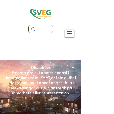
Disclaimer
Externa projekt nämns endast i
informationssyfte. SVEG är inte aktör i
dessa om inget annat anges. Alla
beskrivningar är utan anspråk på
samarbete eller representation.