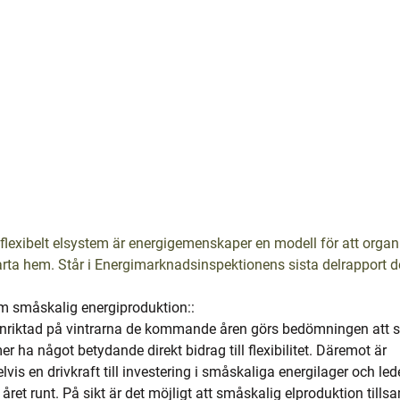
t flexibelt elsystem är energigemenskaper en modell för att organi
arta hem. Står i Energimarknadsinspektionens sista delrapport 
om småskalig energiproduktion::
inriktad på vintrarna de kommande åren görs bedömningen att 
 ha något betydande direkt bidrag till flexibilitet. Däremot är 
vis en drivkraft till investering i småskaliga energilager och leder
et året runt. På sikt är det möjligt att småskalig elproduktion ti