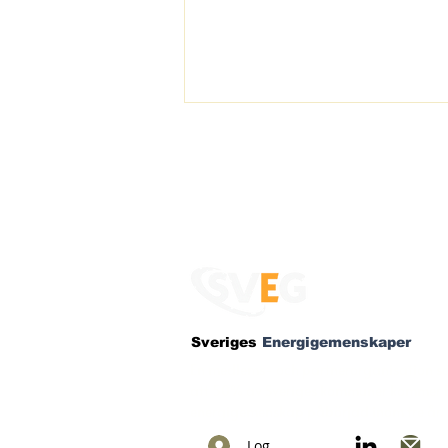
Gemensamma
drivkrafter skapar vi
Sveriges
Energigemenskaper
sociala band
En medlems- och partnerorganisation so
att 50% av Sveriges kommuner kommer h
energigemenskap påbörjad inom tre år.
Logga in