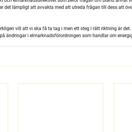
 och elmarknadsdirektivet som berör frågan om bland annat vir
r det lämpligt att avvakta med att utreda frågan till dess att öv
kligen vill att vi ska få ta tag i men ett steg i rätt riktning är det.
g på ändringar i elmarknadsförordningen som handlar om energ