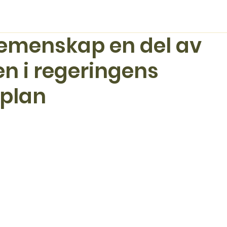
emenskap en del av
en i regeringens
plan