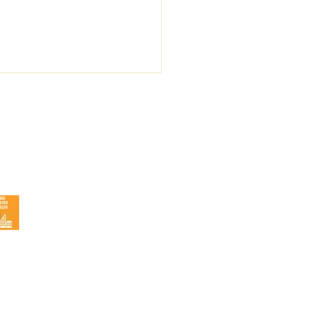
G Debattartikel: Fatta
utet och följ EU-
Resurser
en
Energigemenskaper i din kommun
Energinästet
Snabbkurs - kom igång