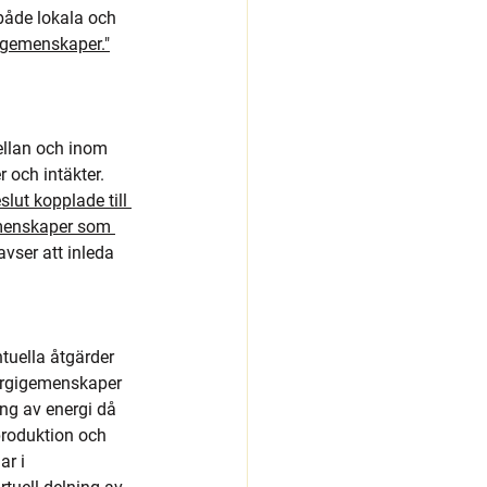
både lokala och 
gigemenskaper."
ellan och inom 
och intäkter. 
lut kopplade till 
gemenskaper som 
avser att inleda 
ntuella åtgärder 
nergigemenskaper 
ing av energi då 
produktion och 
r i 