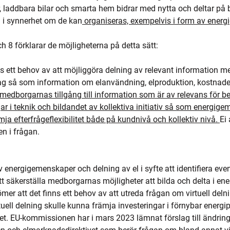
, laddbara bilar och smarta hem bidrar med nytta och deltar på 
 i synnerhet om de kan
 organiseras, exempelvis i form av ener
ch 8 förklarar de möjligheterna på detta sätt:
ns ett behov av att möjliggöra delning av relevant information m
ag så som information om elanvändning, elproduktion, kostnader 
medborgarnas tillgång till information som är av relevans för bes
ngar i teknik och bildandet av kollektiva initiativ så som energi
ja efterfrågeflexibilitet både på kundnivå och kollektiv nivå. 
Ei 
n i frågan.
v energigemenskaper och delning av el i syfte att identifiera eve
t säkerställa medborgarnas möjligheter att bilda och delta i e
mer att det finns ett behov av att utreda frågan om virtuell deln
tuell delning skulle kunna främja investeringar i förnybar energi
itet. EU-kommissionen har i mars 2023 lämnat förslag till ändringa