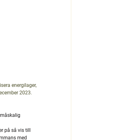
sera energilager, 
december 2023.
småskalig 
 på så vis till 
llsammans med 