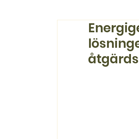
Energig
lösning
åtgärds