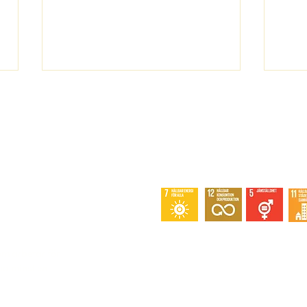
Debattartikel: Nicholas
SVE
Etherden - medlem SVEG
besl
Snabblänkar
lag
m arbetar för
a minst en
Tjänster
Medlemskap
Om oss