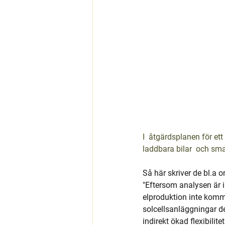
I  åtgärdsplanen för et
laddbara bilar  och sm
Så här skriver de bl.a 
"Eftersom analysen är 
elproduktion inte kommer
solcellsanläggningar del
indirekt ökad flexibilit