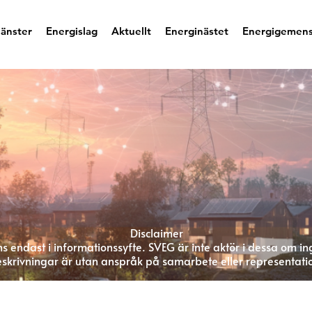
jänster
Energislag
Aktuellt
Energinästet
Energigemen
Disclaimer
s endast i informationssyfte. SVEG är inte aktör i dessa om in
skrivningar är utan anspråk på samarbete eller representati