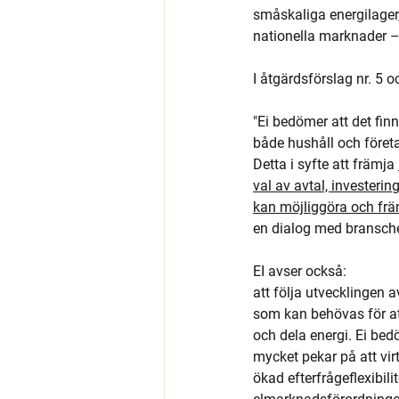
småskaliga energilager
nationella marknader –
I åtgärdsförslag nr. 5 o
"Ei bedömer att det fin
både hushåll och föret
Detta i syfte att främja 
val av avtal, investeri
kan möjliggöra och främ
en dialog med bransche
EI avser också:
att följa utvecklingen a
som kan behövas för at
och dela energi. Ei bedö
mycket pekar på att vir
ökad efterfrågeflexibil