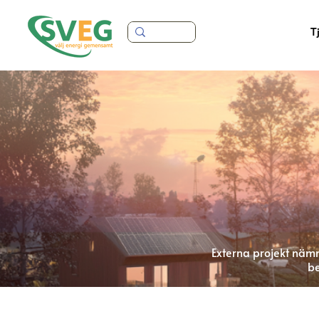
T
Externa projekt nämn
be