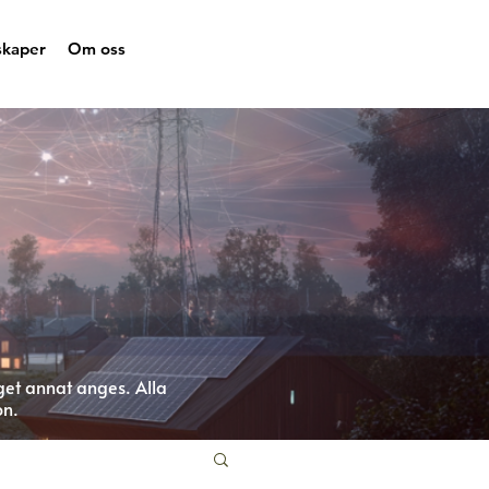
skaper
Om oss
get annat anges. Alla
on.