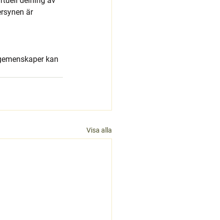
tuell delning av 
ersynen är 
igemenskaper kan 
Visa alla