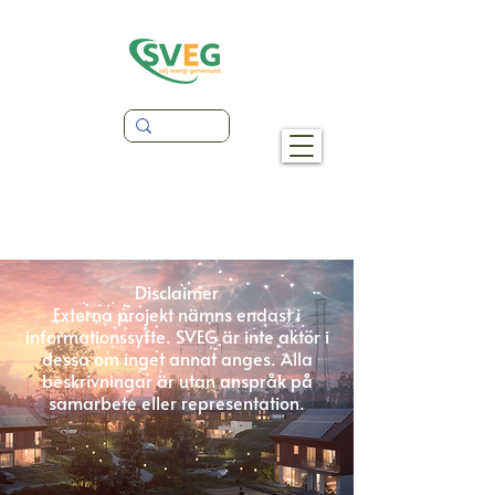
Disclaimer
Externa projekt nämns endast i
informationssyfte. SVEG är inte aktör i
dessa om inget annat anges. Alla
beskrivningar är utan anspråk på
samarbete eller representation.