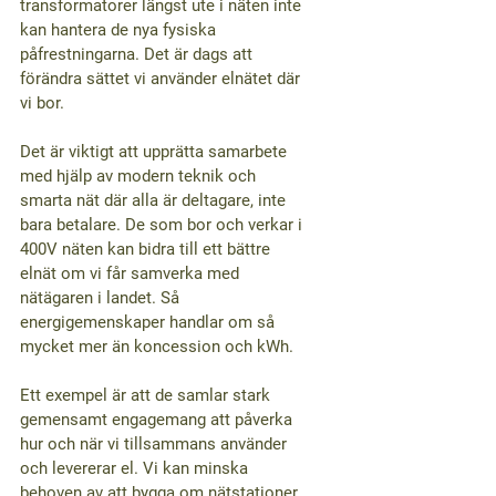
transformatorer längst ute i näten inte 
kan hantera de nya fysiska 
påfrestningarna. Det är dags att 
förändra sättet vi använder elnätet där 
vi bor.
Det är viktigt att upprätta samarbete 
med hjälp av modern teknik och 
smarta nät där alla är deltagare, inte 
bara betalare. De som bor och verkar i 
400V näten kan bidra till ett bättre 
elnät om vi får samverka med 
nätägaren i landet. Så 
energigemenskaper handlar om så 
mycket mer än koncession och kWh.
Ett exempel är att de samlar stark 
gemensamt engagemang att påverka 
hur och när vi tillsammans använder 
och levererar el. Vi kan minska 
behoven av att bygga om nätstationer 