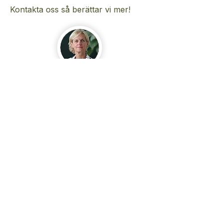
Kontakta oss så berättar vi mer!
Kontakta gärna mig
Lena Rainer
Ordförande och grundare
Sveriges
Energigemenskaper
En medlems- och partnerorganisation som arbetar
för att 50% av Sveriges kommuner kommer ha
minst en energigemenskap påbörjad inom tre år.