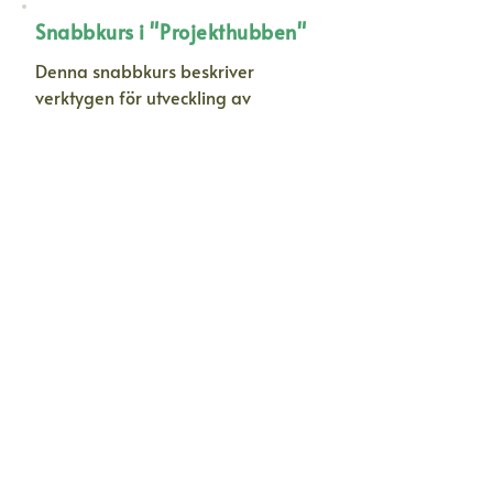
Snabbkurs i "Projekthubben"
Denna snabbkurs beskriver
verktygen för utveckling av
solenergi-projekt, värme och
energibesparingar. Nätanslutning
och integration är nytt för alla och
här hjälper vi er att hitta rätt.
Dela solenergiprojekt
Snabbkurs i att samla
intresse och medlemsavgift