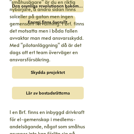
"småhusägare" är du en riktig
Den osynliga revolutionen bakom eluttaget
nybörjare, å andra sidan finns
solceller på gatan men ingen
Energi finns överallt
gemensam förvaltning. I brf. finns
det motsatta men i båda fallen
avvaktar man med ansvarsskydd.
Med "pilotanläggning" då är det
dags att ert team överväger en
ansvarsförsäkring.
Skydda projektet
Lär av bostadsrätterna
I en Brf. finns en inbyggd drivkraft
för el-gemenskap i medlems-
andelsägande, något som småhus
grupper inte kan förlita sig på.