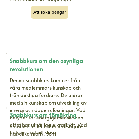
Att söka pengar
Snabbkurs om den osynliga
revolutionen
Denna snabbkurs kommer från
våra medlemmars kunskap och
från duktiga forskare. De bidrar
med sin kunskap om utveckling av
energi och dagens lösningar. Vad
Snabbkurs om försäkring
betyder för energigemenskapen
att vi har uthålliga elkraftnät. Vad
Småhus- och bostadsrättsägare
betyder det att slösa.
har olika motiv. Som