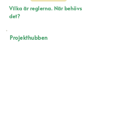
Vilka är reglerna. När behövs
det?
Projekthubben
Projekthubben erbjuder verktygen
för utveckling av solenergi-på-
tak-projekt, värme och
energibesparingar. Plattformen
guidar projektledare och
initiativtagare för
energigemenskapen genom
projekten. På så sätt kan du
utveckla kooperativa sol-på-tak-
projekt och energibesparingar