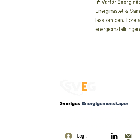
🌱 Varför Energinä
Energinästet & Samh
läsa om den. Föret
energiomställningen
Sveriges
Energigemenskaper
En medlems- och partnerorganisation so
att 50% av Sveriges kommuner kommer h
energigemenskap påbörjad inom tre år.
Logga in