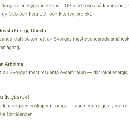
tveckling av energigemenskaper i GB med fokus på kommuner,
rgy Club och flera EU- och Interreg-projekt.
Klövsta Energi, Gnesta
ivande kraft bakom ett av Sveriges mest avancerade småhuskl
rilagring.
rån Arholma
t av Sveriges mest resilienta ö-samhällen — där lokal energi­sj
äst (NL/ES/UK)
erade energigemenskaper i Europa — vad som fungerar, varför
ska förhållanden.