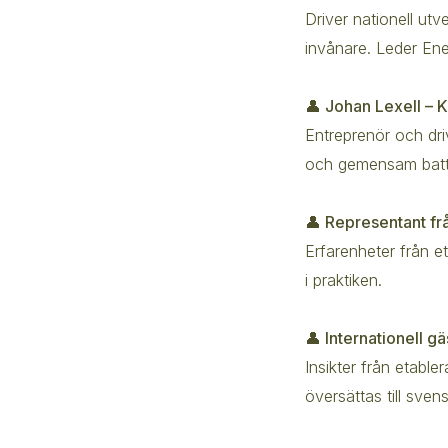
Driver nationell u
invånare. Leder Ene
👤 Johan Lexell – 
Entreprenör och dr
och gemensam batte
👤 Representant f
Erfarenheter från et
i praktiken.
👤 Internationell g
Insikter från etabl
översättas till sven