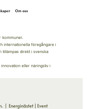
skaper
Om oss
för kommuner.
h internationella föregångare i
tillämpas direkt i svenska
nnovation eller näringsliv i
n.
  |  
Energinästet | Event