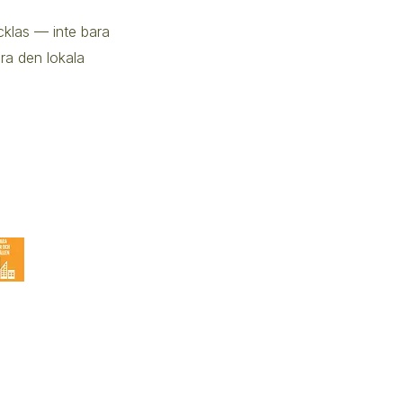
cklas — inte bara
ra den lokala
Resurser
Energigemenskaper i din kommun
Energinästet
Snabbkurs - kom igång