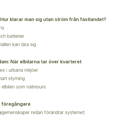
 Hur klarar man sig utan ström från fastlandet?
ens
och batterier
llen kan lära sig
am: När elbilarna tar över kvarteret
s i urbana miljöer
mart styrning
 elbilen som nätresurs
s föregångare
rgigemenskaper redan förändrar systemet: