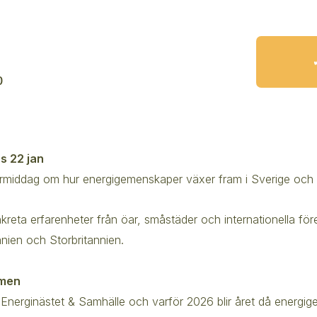
0
s 22 jan
förmiddag om hur energigemenskaper växer fram i Sverige och
nkreta erfarenheter från öar, småstäder och internationella för
nien och Storbritannien.
mmen
ll Energinästet & Samhälle och varför 2026 blir året då energig