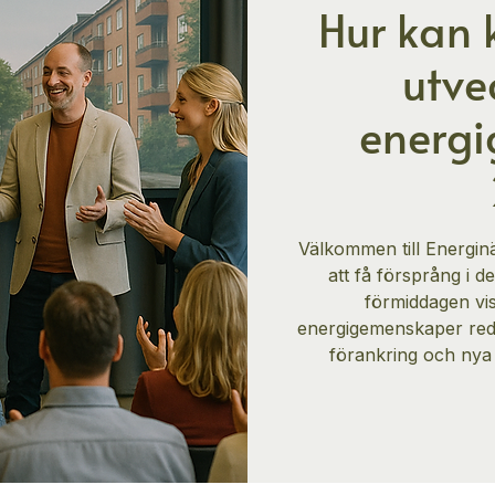
Hur kan
utve
energ
Välkommen till Energin
att få försprång i
förmiddagen vi
energigemenskaper reda
förankring och nya 