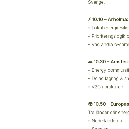
Sverige.
⚡ 10.10 – Arholma:
• Lokal energiresili
• Prioriteringslogik 
• Vad andra ö-samhä
🚗 10.30 – Amsterd
• Energy communitie
• Delad lagring & s
• V2G i praktiken —
🌍 10.50 – Europa
Tre länder där ene
• Nederländerna
• Spanien