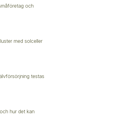
 småföretag och
uster med solceller
älvförsörjning testas
 och hur det kan