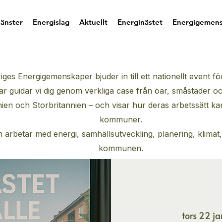
jänster
Energislag
Aktuellt
Energinästet
Energigemen
iges Energigemenskaper bjuder in till ett nationellt event 
r guidar vi dig genom verkliga case från öar, småstäder oc
en och Storbritannien – och visar hur deras arbetssätt kan 
kommuner.
 arbetar med energi, samhällsutveckling, planering, klimat, i
kommunen.
tors 22 ja