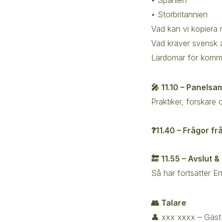
• Storbritannien
Vad kan vi kopiera 
Vad kräver svensk 
Lärdomar för kommu
🎤 11.10 – Panelsa
Praktiker, forskar
❓11.40 – Frågor fr
🔚 11.55 – Avslut 
Så här fortsätter E
👥 Talare
👤 xxx xxxx – Gäst 