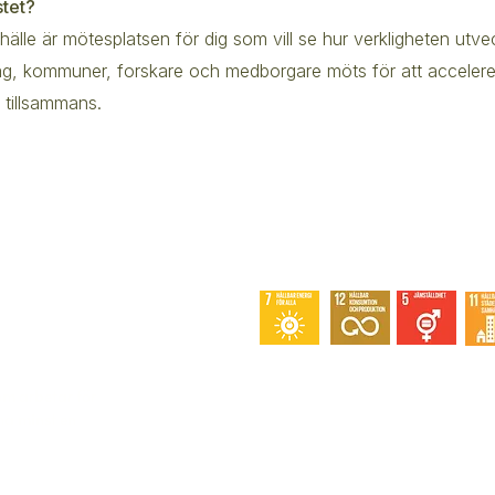
stet?
älle är mötesplatsen för dig som vill se hur verkligheten utve
ag, kommuner, forskare och medborgare möts för att accelere
 tillsammans.
Snabblänkar
m arbetar för
a minst en
Tjänster
Medlemskap
Om oss
Kontakt