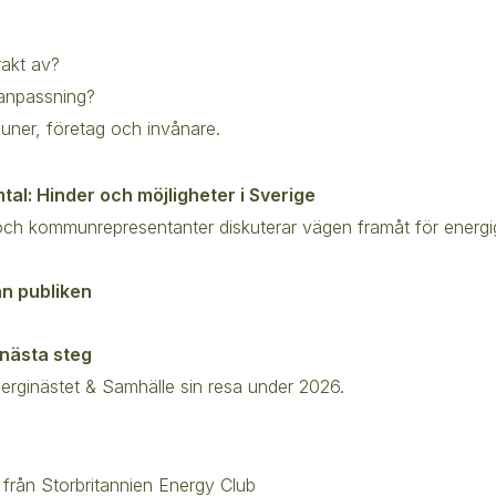
rakt av?
anpassning?
ner, företag och invånare.
mtal: Hinder och möjligheter i Sverige
e och kommunrepresentanter diskuterar vägen framåt för energ
ån publiken
& nästa steg
nerginästet & Samhälle sin resa under 2026.
från Storbritannien Energy Club