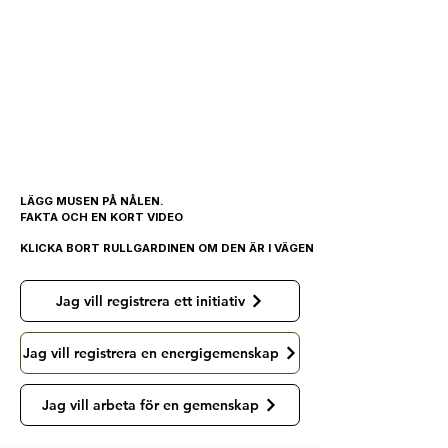
LÄGG MUSEN PÅ NÅLEN.
LÄGG MUSEN PÅ NÅLEN.
FAKTA OCH EN KORT VIDEO
FAKTA OCH EN KORT VIDEO
KLICKA BORT RULLGARDINEN OM DEN ÄR I VÄGEN
KLICKA BORT RULLGARDINEN OM DEN ÄR I VÄGEN
Jag vill registrera ett initiativ
Jag vill registrera en energigemenskap
Jag vill arbeta för en gemenskap