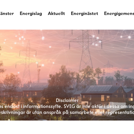
jänster
Energislag
Aktuellt
Energinästet
Energigemen
Disclaimer
s endast i informationssyfte. SVEG är inte aktör i dessa om in
skrivningar är utan anspråk på samarbete eller representati