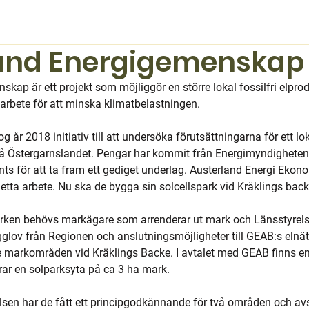
and Energigemenskap
kap är ett projekt som möjliggör en större lokal fossilfri elpro
 arbete för att minska klimatbelastningen.
 år 2018 initiativ till att undersöka förutsättningarna för ett lo
 på Östergarnslandet. Pengar har kommit från Energimyndighete
ts för att ta fram ett gediget underlag. Austerland Energi Ekon
detta arbete.
Nu ska de bygga sin solcellspark vid Kräklings back
arken behövs markägare som arrenderar ut mark och Länsstyrel
v från Regionen och anslutningsmöjligheter till GEAB:s elnät. A
e markområden vid Kräklings Backe. I avtalet med GEAB finns en 
r en solparksyta på ca 3 ha mark.
elsen har de fått ett principgodkännande för två områden och avs