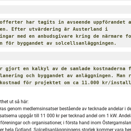
offerter har tagits in avseende uppförandet a
en. Efter utvärdering är Austerland i 
ingar med en anbudsgivare kring de närmare fo
n för byggandet av solcellsanläggningen.
r gjort en kalkyl av de samlade kostnaderna f
lanering och byggandet av anläggningen. Man r
kostnad för projektet om ca 11.000 kr/instal
het ut så här:
ieras genom medlemsinsatser bestående av tecknade andelar i 
tserna uppgår till 11 000 kr per tecknad andel om 1 kW. Andelar
, föreningar och organisationer, i första hand inom Östergarnslan
över hela Gotland. Solcellsanläggningens storlek kommer vara be