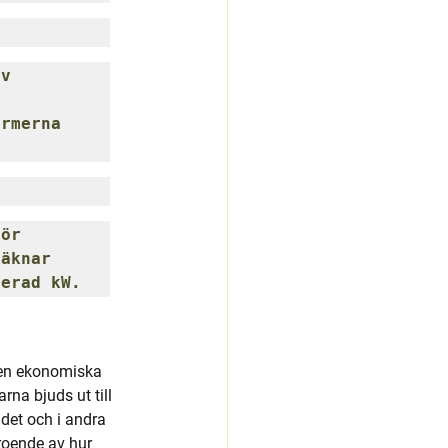
v 
rmerna 
ör 
äknar 
lerad kW.
den ekonomiska 
na bjuds ut till 
det och i andra 
roende av hur 