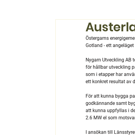
Austerl
Östergarns energigemens
Gotland - ett angeläget
Nygarn Utveckling AB tog
för hållbar utveckling
som i etapper har använ
ett konkret resultat av 
För att kunna bygga p
godkännande samt bygglo
att kunna uppfyllas i d
2.6 MW el som motsvara
I ansökan till Länsstyr