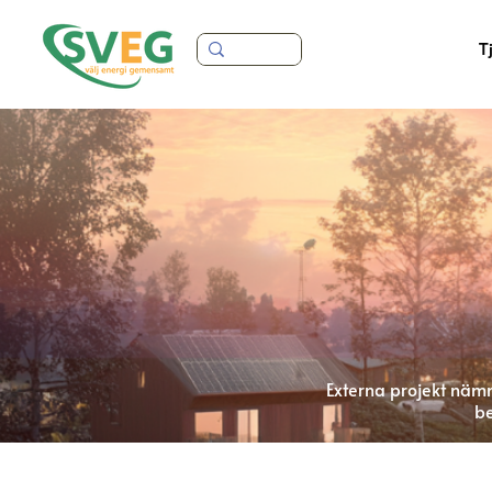
T
Externa projekt nämn
be