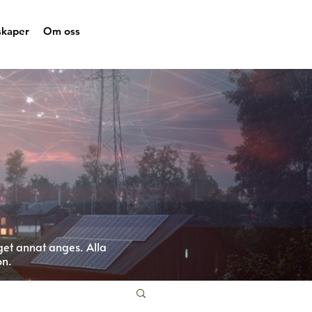
skaper
Om oss
get annat anges. Alla
on.