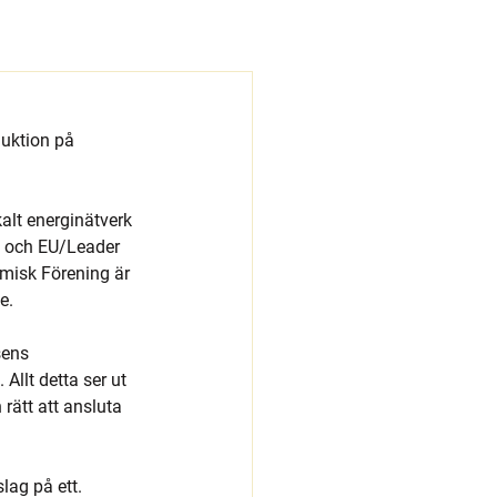
duktion på 
kalt energinätverk 
n och EU/Leader 
omisk Förening är 
e.
sens 
llt detta ser ut 
rätt att ansluta 
lag på ett. 