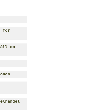
 för 
åll om 
ionen
elhandel 