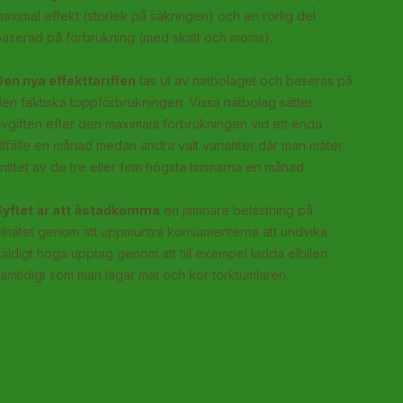
aximal effekt (storlek på säkringen) och en rörlig del
baserad på förbrukning (med skatt och moms).
Den nya effekttariffen
tas ut av nätbolaget och baseras på
en faktiska toppförbrukningen. Vissa nätbolag sätter
vgiften efter den maximala förbrukningen vid ett enda
illfälle en månad medan andra valt varianter där man mäter
nittet av de tre eller fem högsta timmarna en månad.
Syftet är att åstadkomma
en jämnare belastning på
elnätet genom att uppmuntra konsumenterna att undvika
äldigt höga upptag genom att till exempel ladda elbilen
amtidigt som man lagar mat och kör torktumlaren.