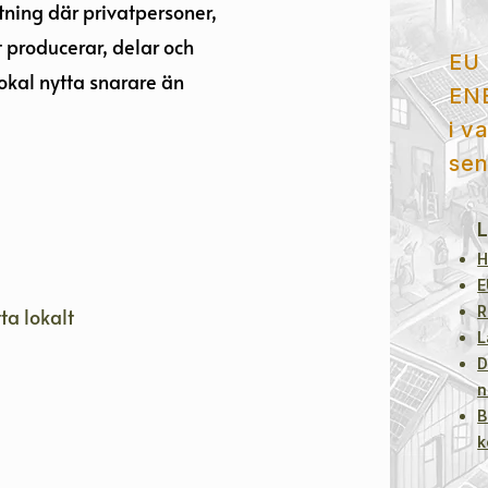
ing där privatpersoner,
producerar, delar och
EU 
okal nytta snarare än
EN
i v
sen
L
H
E
R
ta lokalt
L
D
n
B
k