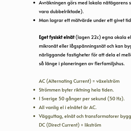
Avräkningen görs med lokala nätägarens 
vara dubbelriktade).
Man lagrar ett mätvärde under ett givet tids
Eget fysiskt elnät
(lagen 22c) egna okala e
mikronät eller lågspänningsnät och kan 
närliggande fastigheter för att dela el m
så länge i planeringen av flerfamiljshus.
AC (Alternating Current) = växelström
Strömmen byter riktning hela tiden.
I Sverige 50 gånger per sekund (50 Hz).
All vanlig el i elnätet är AC.
Vägguttag, elnät och transformatorer byg
DC (Direct Current) = likström