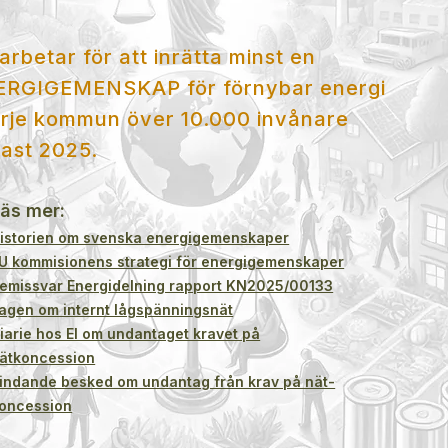
arbetar för att inrätta minst en
ERGIGEMENSKAP för förnybar energi
arje kom
mun över 10.000 invånare
ast 2025.
äs mer:​
istorien om svenska energigemenskaper
U kommisionens strategi för energigemenskaper
emissvar Energidelning rapport KN2025/00133
agen om internt lågspänningsnät
iarie hos EI om undantaget kravet på
ätkoncession
indande besked om undantag från krav på nät-
oncession