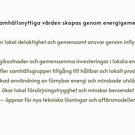
samhällsnyttiga värden skapas genom energigem
er lokal delaktighet och gemensamt ansvar genom infly
gikostnader och gemensamma investeringar i lokala en
fler samhällsgrupper tillgång till hållbar och lokalt pro
l ökad användning av förnybar energi och minskade utsl
 ökar lokal försörjningstrygghet och minskar beroendet 
– öppnar för nya tekniska lösningar och affärsmodeller