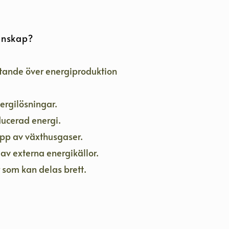
enskap?
tande över energiproduktion
ergilösningar.
ducerad energi.
äpp av växthusgaser.
av externa energikällor.
 som kan delas brett.