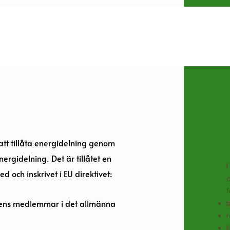
 att tillåta energidelning genom
nergidelning. Det är tillåtet en
I
d och inskrivet i EU direktivet:
d
f
pens medlemmar i det allmänna
l