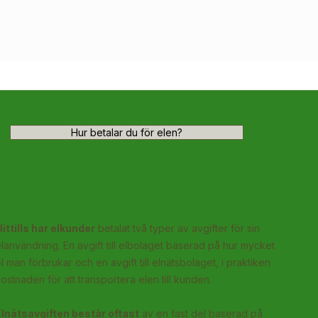
Hur betalar du för elen?
ittills har elkunder
betalat två typer av avgifter för sin
lanvändning. En avgift till elbolaget baserad på hur mycket
l man förbrukar och en avgift till elnätsbolaget, i praktiken
ostnaden för att transportera elen till kunden.
Elnätsavgiften består oftast
av en fast del baserad på