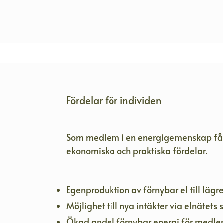
Fördelar för individen
Som medlem i en energigemenskap får
ekonomiska och praktiska fördelar.
Egenproduktion av förnybar el till lägr
Möjlighet till nya intäkter via elnätet
Ökad andel förnybar energi för med