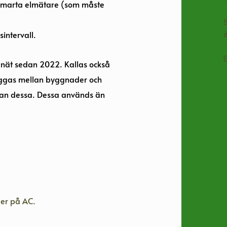
smarta elmätare (som måste
intervall.
ä
E
lnät sedan 2022. Kallas också
byggas mellan byggnader och
ellan dessa. Dessa används än
ger på AC.