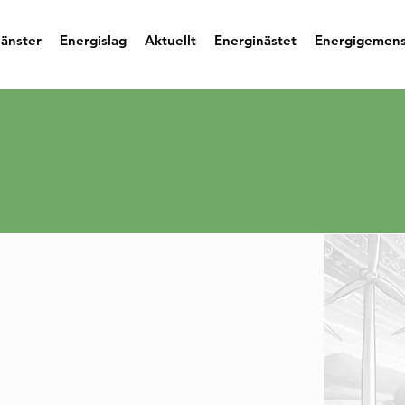
jänster
Energislag
Aktuellt
Energinästet
Energigemen