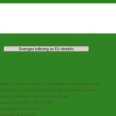
Sveriges tolkning av EU-direktiv
 Sverige finns det cirka 190 elnätsföretag som ansvarar för
istributionen av elektricitet till hushåll och företag. Dessa
öretag är indelade i tre huvudkategorier:
transmissionsnätet (220–400 kV)
regionnätet (30–150 kV)
okalnätet (0,4–20 kV)