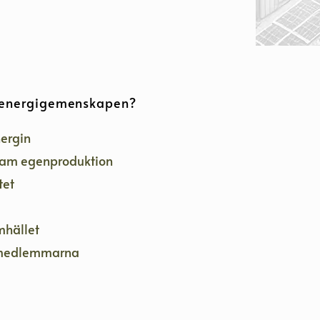
r energigemenskapen?
nergin
sam egenproduktion
tet
mhället
 medlemmarna