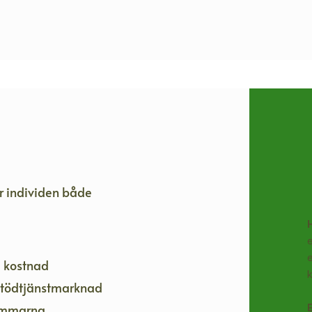
 individen både
H
e
e
e kostnad
k
s stödtjänstmarknad
lemmarna