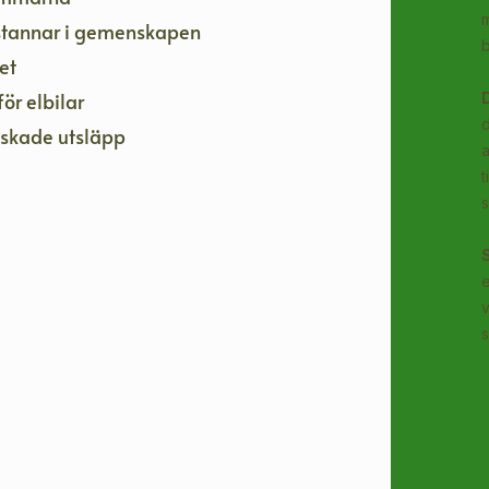
m
 stannar i gemenskapen
et
ör elbilar
d
nskade utsläpp
a
t
s
v
s