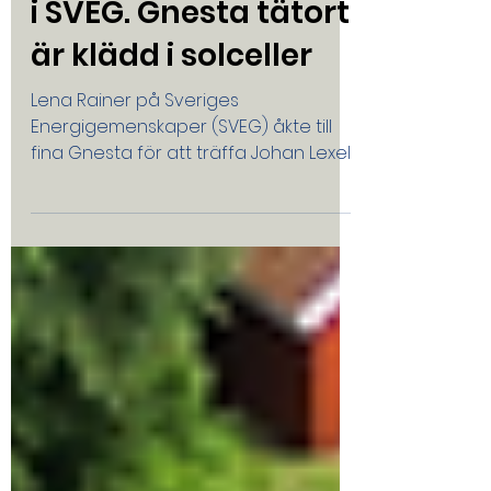
Energigemenskap
Klövsta - ny medlem
i SVEG. Gnesta tätort
är klädd i solceller
Lena Rainer på Sveriges
Energigemenskaper (SVEG) åkte till
fina Gnesta för att träffa Johan Lexell
som ansökte om medlemskap i juni.
Alla hushåll som har solceller har
dessutom batterier för energilagring.
Johan Lexell, ägare av Klövsta Energi,
har varit en drivande kraft bakom
denna omställning. Han menar att
framgången bland annat beror på
att Gnesta är tillräckligt litet och att
många har egna hus. Han ser detta