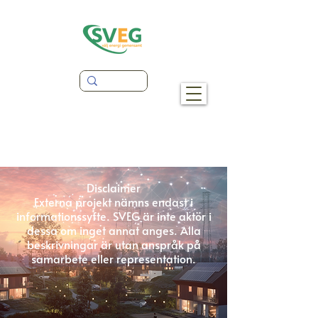
Disclaimer
Externa projekt nämns endast i
informationssyfte. SVEG är inte aktör i
dessa om inget annat anges. Alla
beskrivningar är utan anspråk på
samarbete eller representation.