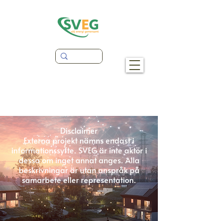
Disclaimer
Externa projekt nämns endast i
informationssyfte. SVEG är inte aktör i
dessa om inget annat anges. Alla
beskrivningar är utan anspråk på
samarbete eller representation.