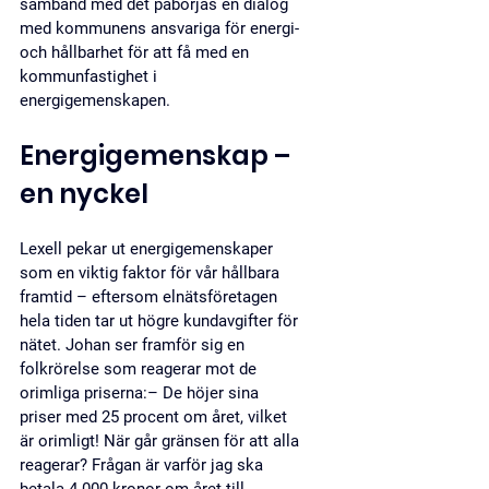
samband med det påbörjas en dialog 
med kommunens ansvariga för energi- 
och hållbarhet för att få med en 
kommunfastighet i 
energigemenskapen.
Energigemenskap – 
en nyckel
Lexell pekar ut energigemenskaper 
som en viktig faktor för vår hållbara 
framtid – eftersom elnätsföretagen 
hela tiden tar ut högre kundavgifter för 
nätet. Johan ser framför sig en 
folkrörelse som reagerar mot de 
orimliga priserna:– De höjer sina 
priser med 25 procent om året, vilket 
är orimligt! När går gränsen för att alla 
reagerar? Frågan är varför jag ska 
betala 4 000 kronor om året till 