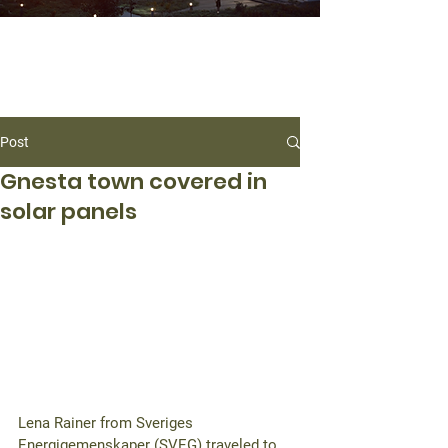
Post
Gnesta town covered in
solar panels
Lena Rainer from 
Sveriges 
Energigemenskaper (SVEG)
 traveled to 