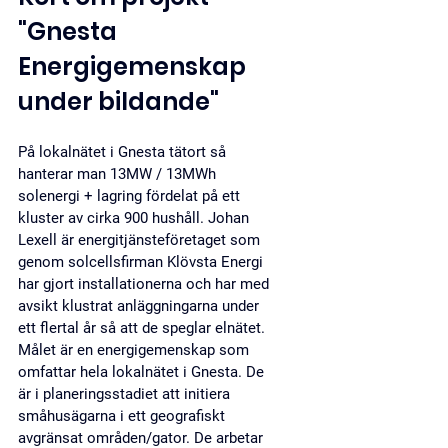
"Gnesta 
Energigemenskap 
under bildande"
På lokalnätet i Gnesta tätort så 
hanterar man 13MW / 13MWh 
solenergi + lagring fördelat på ett 
kluster av cirka 900 hushåll. Johan 
Lexell är energitjänsteföretaget som 
genom solcellsfirman Klövsta Energi 
har gjort installationerna och har med 
avsikt klustrat anläggningarna under 
ett flertal år så att de speglar elnätet. 
Målet är en energigemenskap som 
omfattar hela lokalnätet i Gnesta. De 
är i planeringsstadiet att initiera 
småhusägarna i ett geografiskt 
avgränsat områden/gator. 
De arbetar 