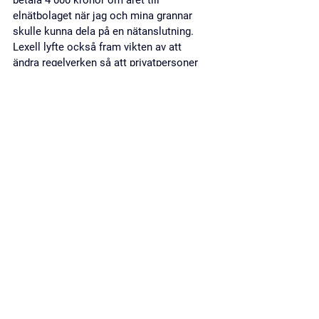
elnätbolaget när jag och mina grannar 
skulle kunna dela på en nätanslutning. 
Lexell lyfte också fram vikten av att 
ändra regelverken så att privatpersoner 
och lokala aktörer enklare kan skapa 
egna energilösningar.– Vi har redan 
tekniken, nu handlar det om att få 
lagstiftningen på vår sida.