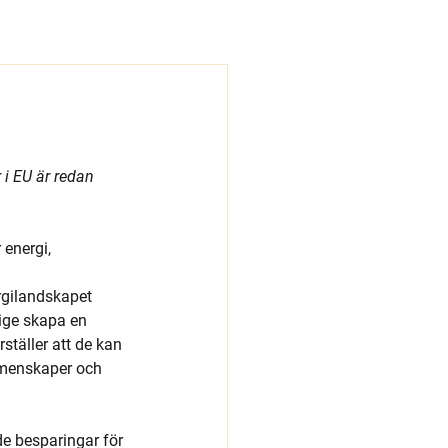
i EU är redan 
 energi,
rgilandskapet 
ige skapa en 
täller att de kan 
gemenskaper och 
e besparingar för 