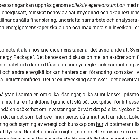
esparingar kan uppnås genom 
kollektiv egenkonsumtion
 med 
d energiskatt, minskat behov av nätutbyggnad och ökad resilien
tillhandahålla finansiering, underlätta samarbete och analysera 
 kan energigemenskaper skala upp och maximera sin inverkan i en
upp potentialen hos energigemenskaper är det avgörande att Sveri
nergy Package". Det behövs en diskussion mellan aktörer som fö
da elnätet och därmed låsa upp hur nya regler och samordning av
och andra energikällor kan hantera den förändring som sker i 
la industriområden. Det är en utveckling som sker i det decentral
 ytan i samtalen om olika lösningar, olika stimulanser i prismo
en inte har en funktionell grund att stå på. Lockpriser för intressen
ändå en osäkerhet om investeringen är värt det på sikt. Nyckeln ä
h det är det som behöver finansieras på annat sätt än idag. Lokal
gring och styrning av energi och kunskap om 
hur
 vi optimerar ti
att lyckas. När det uppstår enighet, som är ett kärnvärde i en e