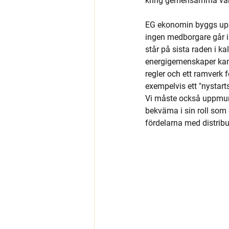
kring gemensamma värde
EG ekonomin byggs upp 
i
ngen medborgare går i
står på sista raden i ka
energigemenskaper kan l
regler och ett ramverk f
exempelvis ett "nystarts
Vi måste också uppmunt
bekväma i sin roll som 
fördelarna med distrib