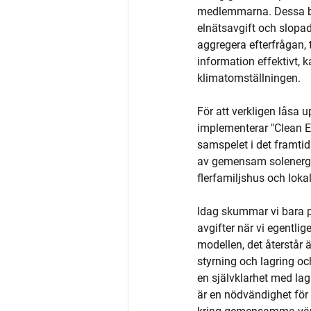
medlemmarna. Dessa b
elnätsavgift och slopa
aggregera efterfrågan, 
information effektivt,
klimatomställningen.
För att verkligen låsa 
implementerar "Clean E
samspelet i det framti
av gemensam solenergi 
flerfamiljshus och loka
Idag skummar vi bara på
avgifter när vi egentlig
modellen, det återstår 
styrning och lagring oc
en självklarhet med la
är en nödvändighet för 