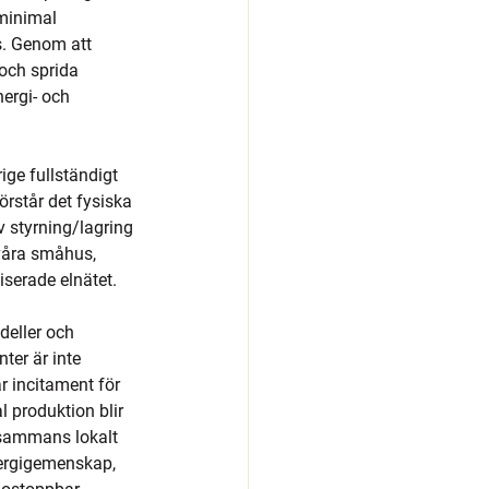
minimal 
s. Genom att 
och sprida 
ergi- och 
ge fullständigt 
rstår det fysiska 
 styrning/lagring 
våra småhus, 
iserade elnätet.
deller och 
ter är inte 
r incitament för 
 produktion blir 
llsammans lokalt 
nergigemenskap, 