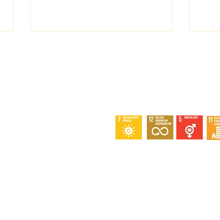
Hur
97 hyresgäster kopplar
bort sig från elnätet
Snabblänkar
m arbetar för
a minst en
Tjänster
Medlemskap
Om oss
Kontakt