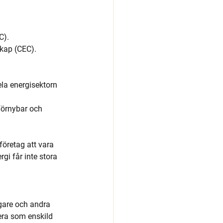
C).
kap (CEC). 
la energisektorn 
 förnybar och 
öretag att vara 
i får inte stora 
gare och andra 
tera som enskild 