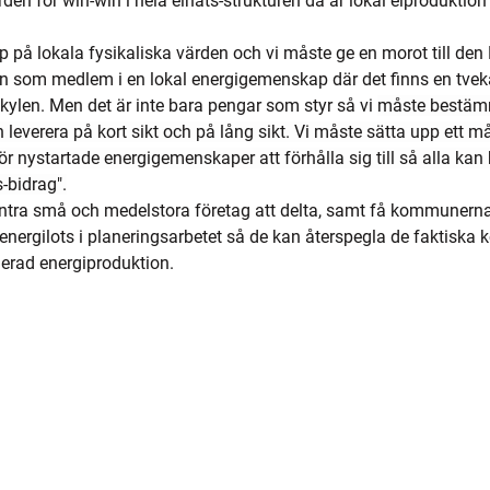
n för win-win i hela elnäts-strukturen då är lokal elproduktion
på lokala fysikaliska värden och vi måste ge en morot till den
n som medlem i en lokal energigemenskap där det finns en tvek
lkylen.
Men
 det är inte bara pengar som styr så vi 
måste bestäm
everera på kort sikt och på lång sikt. Vi måste sätta upp ett må
ör nystartade energigemenskaper att förhålla sig till så alla kan
-bidrag".
ra små och medelstora företag att delta, samt få kommunerna 
energilots i planeringsarbetet så de kan återspegla de faktiska
uerad energiproduktion.