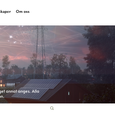
skaper
Om oss
get annat anges. Alla
on.