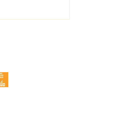
 svårt kan det vara?
Resurser
Energigemenskaper i din kommun
Energinästet
Snabbkurs - kom igång
FAG