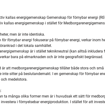
ektiv kallas energigemenskap Gemenskap för förnybar energi (RE
tiv kallas energigemenskap i stället för Medborgarenergigemens
eter, men är inte identiska. 
för förnybar energi 
fokuserar på förnybar energi, verkar inom he
örankrad i det lokala samhället. 
energigemenskap
 är i stället teknikneutral (kan alltså inkludera
, verkar bara på elmarknaden och är inte geografiskt begränsad. 
d är att medborgarenergigemenskap tillåter både stora och små f
nte sitter på beslutandemakt. I en gemenskap för förnybar energ
 och medelstora. 
:
 ta många olika former men är i huvudsak ett sätt för medbor
investera i förnyelsebar energiproduktion. I stället för att inves