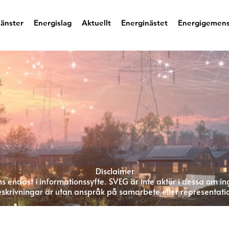
jänster
Energislag
Aktuellt
Energinästet
Energigemen
Disclaimer
s endast i informationssyfte. SVEG är inte aktör i dessa om in
skrivningar är utan anspråk på samarbete eller representati