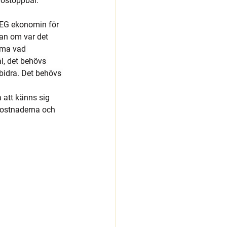
 ostoppbar.
 EG ekonomin för 
an om var det 
ma vad 
l, det behövs 
 bidra. Det behövs 
att känns sig 
 kostnaderna och 