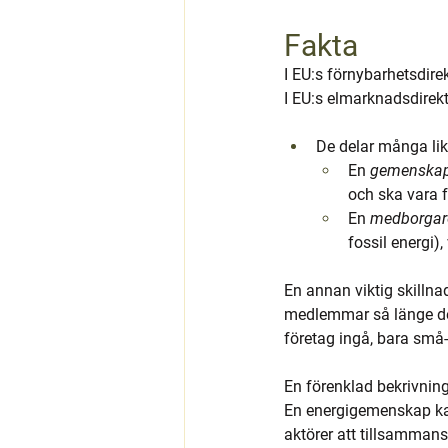
Fakta
I EU:s förnybarhetsdir
I EU:s elmarknadsdirek
De delar många likh
En 
gemenskap 
och ska vara f
En 
medborgar
fossil energi)
En annan viktig skillna
medlemmar så länge de i
företag ingå, bara små-
En förenklad bekrivning
En energigemenskap kan
aktörer att tillsammans 