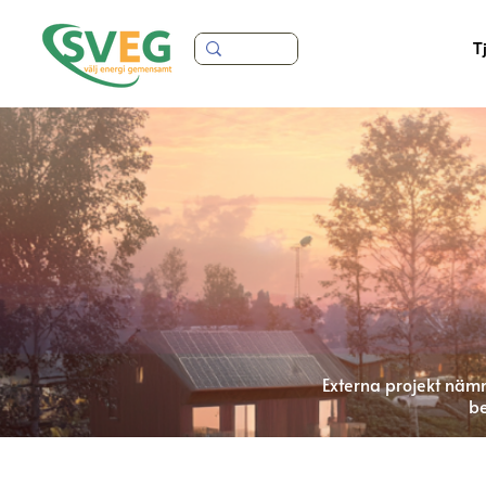
T
Externa projekt nämn
be