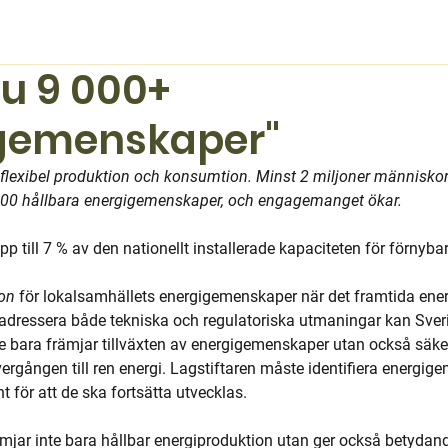
nu 9 000+
gemenskaper"
 flexibel produktion och konsumtion. Minst 2 miljoner människor 
000 hållbara energigemenskaper, och engagemanget ökar. 
p till 7 % av den nationellt installerade kapaciteten för förnybar
ion
 för lokalsamhällets energigemenskaper när det framtida ene
adressera både tekniska och regulatoriska utmaningar kan Sver
 bara främjar tillväxten av energigemenskaper utan också säkers
 övergången till ren energi. Lagstiftaren måste identifiera energi
 för att de ska fortsätta utvecklas.
jar inte bara hållbar energiproduktion utan ger också betydand