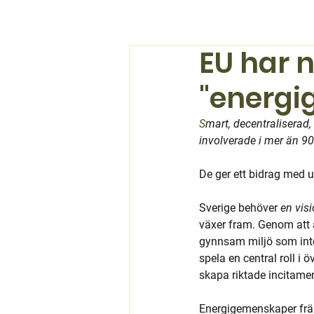
EU har 
"energi
S
mart, decentraliserad,
involverade i mer än 9
De ger ett bidrag med up
Sverige behöver 
en vis
växer fram. Genom att 
gynnsam miljö som inte
spela en central roll i
skapa riktade incitament
Energigemenskaper främ