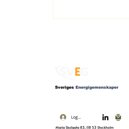
Energigemenskap
Klövsta - ny medlem i
Sveriges
Energigemenskaper
SVEG. Gnesta tätort är
En medlems- och partnerorganisation so
klädd i solceller
att 50% av Sveriges kommuner kommer h
energigemenskap påbörjad inom tre år.
Logga in
Maria Skolgata 83, 118 53 Stockholm