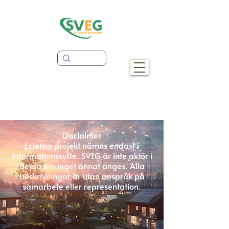
Disclaimer
Externa projekt nämns endast i
informationssyfte. SVEG är inte aktör i
dessa om inget annat anges. Alla
beskrivningar är utan anspråk på
samarbete eller representation.