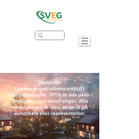
Disclaimer
Externa projekt nämns endast i
informationssyfte. SVEG är inte aktör i
dessa om inget annat anges. Alla
beskrivningar är utan anspråk på
samarbete eller representation.