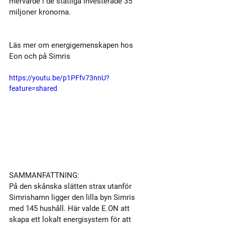
mervärde i de statliga investerade 35 
miljoner kronorna.
Läs mer om energigemenskapen hos 
Eon
 och på 
Simris
https://youtu.be/p1PFfv73nnU?
feature=shared
SAMMANFATTNING:
På den skånska slätten strax utanför 
Simrishamn ligger den lilla byn Simris 
med 145 hushåll. Här valde E.ON att 
skapa ett lokalt energisystem för att 