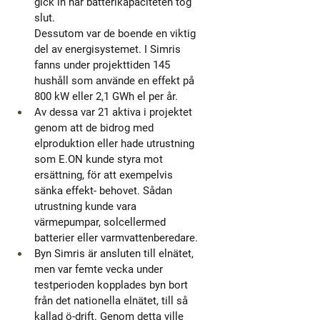
gick in när batterikapaciteten tog 
slut.
Dessutom var de boende en viktig 
del av energisystemet. I Simris 
fanns under projekttiden 145 
hushåll som använde en effekt på 
800 kW eller 2,1 GWh el per år. 
Av dessa var 21 aktiva i projektet 
genom att de bidrog med 
elproduktion eller hade utrustning 
som E.ON kunde styra mot 
ersättning, för att exempelvis 
sänka effekt- behovet. Sådan 
utrustning kunde vara 
värmepumpar, solcellermed 
batterier eller varmvattenberedare. 
Byn Simris är ansluten till elnätet, 
men var femte vecka under 
testperioden kopplades byn bort 
från det nationella elnätet, till så 
kallad ö-drift. Genom detta ville 