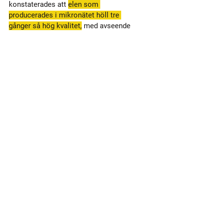
konstaterades att 
elen som 
producerades i mikronätet höll tre 
gånger så hög kvalitet
,
 med avseende 
på frekvens och spänning 
som den i 
riksnätet.
Visa alla
Senaste inlägg