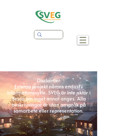
Disclaimer
Externa projekt nämns endast i
informationssyfte. SVEG är inte aktör i
dessa om inget annat anges. Alla
beskrivningar är utan anspråk på
samarbete eller representation.