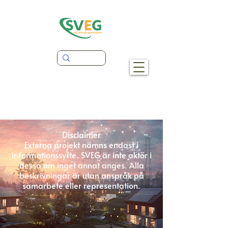
Disclaimer
Externa projekt nämns endast i
informationssyfte. SVEG är inte aktör i
dessa om inget annat anges. Alla
beskrivningar är utan anspråk på
samarbete eller representation.