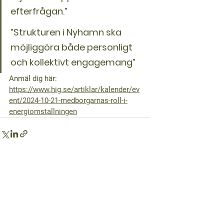
efterfrågan.” 
”Strukturen i Nyhamn ska 
möjliggöra både personligt 
och kollektivt engagemang”
Anmäl dig här: 
https://www.hig.se/artiklar/kalender/ev
ent/2024-10-21-medborgarnas-roll-i-
energiomstallningen
Visa alla
Senaste inlägg