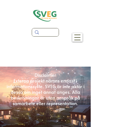
Disclaimer
Externa projekt nämns endast i
informationssyfte. SVEG är inte aktör i
dessa om inget annat anges. Alla
beskrivningar är utan anspråk på
samarbete eller representation.