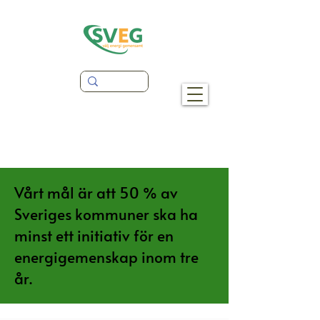
Vårt mål är att 50 % av
Sveriges kommuner ska ha
minst ett initiativ för en
energigemenskap inom tre
år.