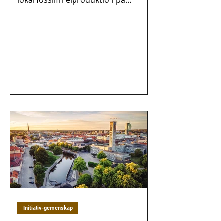
lokal fossilfri elproduktion på
Gotland - ett angeläget arbete för
att...
Initiativ-gemenskap