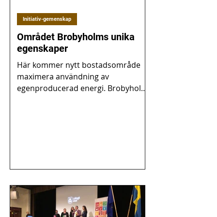
Initiativ-gemenskap
Området Brobyholms unika
egenskaper
Här kommer nytt bostadsområde
maximera användning av
egenproducerad energi. Brobyholm
kan bli ett Nettonollsamhälle med
förnybar energi...