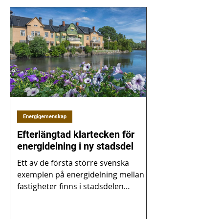
Energigemenskap
Efterlängtad klartecken för
energidelning i ny stadsdel
Ett av de första större svenska
exemplen på energidelning mellan
fastigheter finns i stadsdelen
Tamarinden i Örebro . Där prövas
nya...