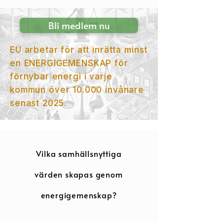
Bli medlem nu
EU arbetar för att inrätta minst
en ENERGIGEMENSKAP för
förnybar energi i varje
kom
mun över 10.000 invånare
senast 2025.
Vilka samhällsnyttiga
värden skapas genom
energigemenskap?