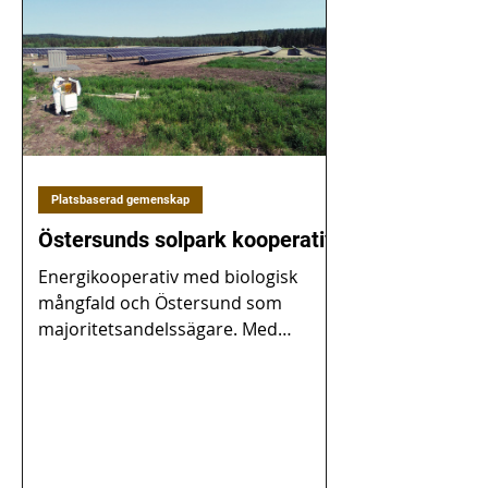
Platsbaserad gemenskap
Östersunds solpark kooperativ
Energikooperativ med biologisk
mångfald och Östersund som
majoritetsandelssägare. Med
Östersund Solpark kan vem som
helst få tillgång...