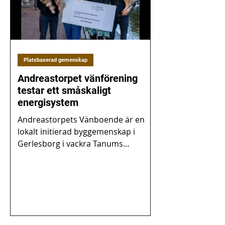
Platsbaserad gemenskap
Andreastorpet vänförening
testar ett småskaligt
energisystem
Andreastorpets Vänboende är en
lokalt initierad byggemenskap i
Gerlesborg i vackra Tanums
kommun, som planerar att bygga 45
lägenheter...