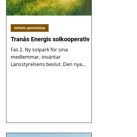
Initiativ-gemenskap
Tranås Energis solkooperativ
Fas 2. Ny solpark för sina
medlemmar, inväntar
Länsstyrelsens beslut. Den nya
parken planeras byggas i Älmås,
strax utanför Tranås. Just...