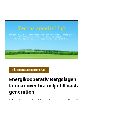
Platsbaserad gemenskap
Energikooperativ Bergslagen
lämnar över bra miljö till nästa
generation
Med ​fyra solanläggningar, tre är på
skolbyggnader. Visionen är att
lämna över en bra miljö till nästa